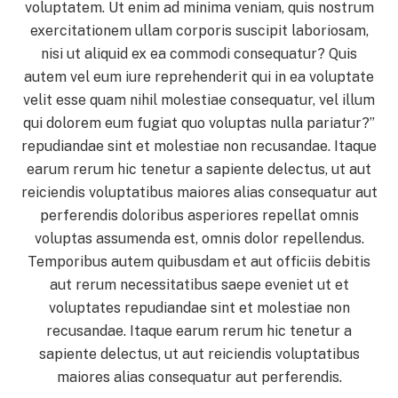
voluptatem. Ut enim ad minima veniam, quis nostrum
exercitationem ullam corporis suscipit laboriosam,
nisi ut aliquid ex ea commodi consequatur? Quis
autem vel eum iure reprehenderit qui in ea voluptate
velit esse quam nihil molestiae consequatur, vel illum
qui dolorem eum fugiat quo voluptas nulla pariatur?”
repudiandae sint et molestiae non recusandae. Itaque
earum rerum hic tenetur a sapiente delectus, ut aut
reiciendis voluptatibus maiores alias consequatur aut
perferendis doloribus asperiores repellat omnis
voluptas assumenda est, omnis dolor repellendus.
Temporibus autem quibusdam et aut officiis debitis
aut rerum necessitatibus saepe eveniet ut et
voluptates repudiandae sint et molestiae non
recusandae. Itaque earum rerum hic tenetur a
sapiente delectus, ut aut reiciendis voluptatibus
maiores alias consequatur aut perferendis.