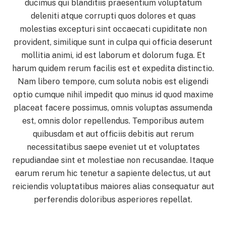
ducimus qui blanditiis praesentium voluptatum
deleniti atque corrupti quos dolores et quas
molestias excepturi sint occaecati cupiditate non
provident, similique sunt in culpa qui officia deserunt
mollitia animi, id est laborum et dolorum fuga. Et
harum quidem rerum facilis est et expedita distinctio.
Nam libero tempore, cum soluta nobis est eligendi
optio cumque nihil impedit quo minus id quod maxime
placeat facere possimus, omnis voluptas assumenda
est, omnis dolor repellendus. Temporibus autem
quibusdam et aut officiis debitis aut rerum
necessitatibus saepe eveniet ut et voluptates
repudiandae sint et molestiae non recusandae. Itaque
earum rerum hic tenetur a sapiente delectus, ut aut
reiciendis voluptatibus maiores alias consequatur aut
perferendis doloribus asperiores repellat.