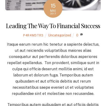
15
MAI
2017
Leading The Way To Financial Success
Uncategorized
0
P4R4M3TR3
Itaque earum rerum hic tenetur a sapiente delectus,
ut aut reiciendis voluptatibus maiores alias
consequatur aut perferendis doloribus asperiores
repellat epellendus. Ton provident, similique sunt in
culpa qui officia deserunt mollitia animi, id est
laborum et dolorum fuga. Temporibus autem
quibusdam et aut officiis debitis aut rerum
necessitatibus saepe eveniet ut et voluptates
repudiandae sint et molestiae non recusandae.
Temporibus autem quibusdam et aut officiis debitis