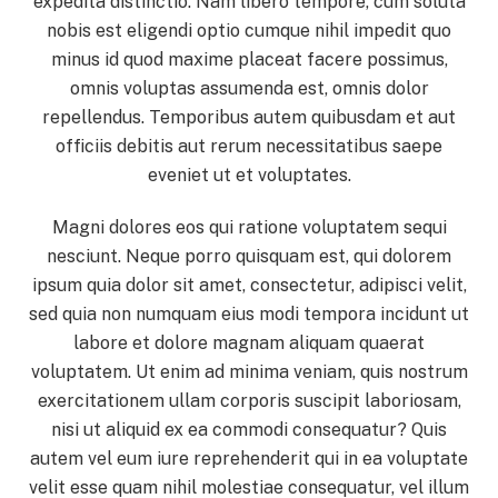
expedita distinctio. Nam libero tempore, cum soluta
nobis est eligendi optio cumque nihil impedit quo
minus id quod maxime placeat facere possimus,
omnis voluptas assumenda est, omnis dolor
repellendus. Temporibus autem quibusdam et aut
officiis debitis aut rerum necessitatibus saepe
eveniet ut et voluptates.
Magni dolores eos qui ratione voluptatem sequi
nesciunt. Neque porro quisquam est, qui dolorem
ipsum quia dolor sit amet, consectetur, adipisci velit,
sed quia non numquam eius modi tempora incidunt ut
labore et dolore magnam aliquam quaerat
voluptatem. Ut enim ad minima veniam, quis nostrum
exercitationem ullam corporis suscipit laboriosam,
nisi ut aliquid ex ea commodi consequatur? Quis
autem vel eum iure reprehenderit qui in ea voluptate
velit esse quam nihil molestiae consequatur, vel illum