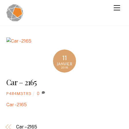
11
JANVIER
2018
Car – 2165
0
P4R4M3TR3
Car - 2165
Car – 2165