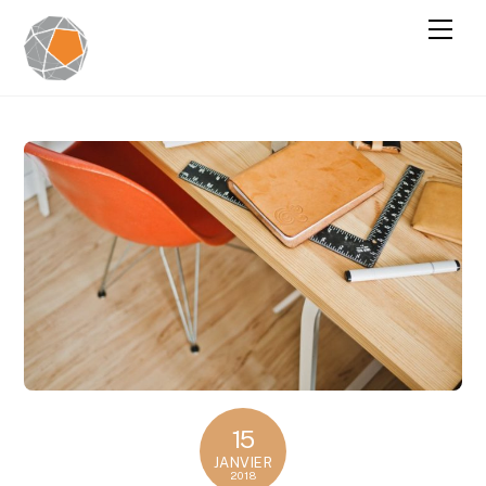
15
JANVIER
2018